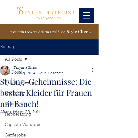
Style Check
>>
Passt dein Look zu deinem Level?
Beitrag
All Posts
Tatyana Sims
All Posts
8. Aug. 2024
3 Min. Lesezeit
Styling-Geheimnisse: Die
Figurberatung
besten Kleider für Frauen
Shopping
mit Bauch!
Stilberatung
Aktualisiert:
28. Juli
Farbberatung
Capsule Wardrobe
Garderobe