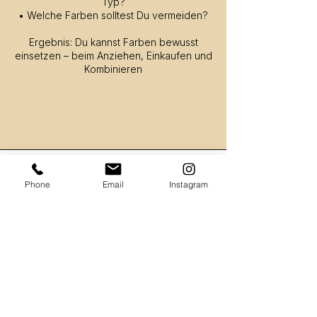
Typ?
• Welche Farben solltest Du vermeiden?
Ergebnis: Du kannst Farben bewusst
einsetzen – beim Anziehen, Einkaufen und
Kombinieren
Dein Ergebnis
Phone
Email
Instagram
Du weißt künftig genau, welche Farben
dich professionell, hochwertig und
präsent wirken lassen. Das spart Zeit,
reduziert Fehlkäufe und sorgt dafür, dass
dein Auftritt deutlich klarer und
souveräner wird.