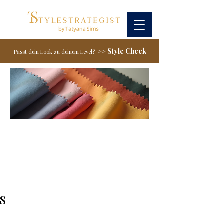
Style Check
>>
Passt dein Look zu deinem Level?
s