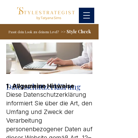
Style Check
>>
Passt dein Look zu deinem Level?
Datenschutzerklärung
1. Allgemeine Hinweise
Diese Datenschutzerklärung
informiert Sie über die Art, den
Umfang und Zweck der
Verarbeitung
personenbezogener Daten auf
dieser Website gemäß Art. 12–