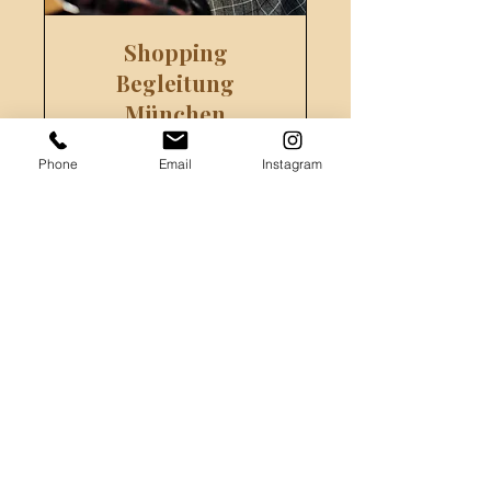
Shopping
Begleitung
München
Effizient shoppen. Besser
Phone
Email
Instagram
aussehen. Nur noch Teile, die
wirklich zu dir passen.
zum Angebot
jetzt Termin sichern