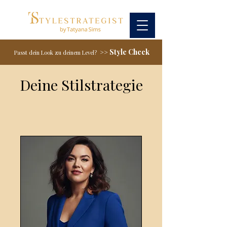
Style Check
>>
Passt dein Look zu deinem Level?
Deine Stilstrategie