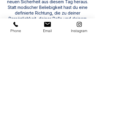
neuen Sicherheit aus diesem Tag heraus.
Statt modischer Beliebigkeit hast du eine
definierte Richtung, die zu deiner
Persönlichkeit, deiner Rolle und deinem
Anspruch passt.
Phone
Email
Instagram
Postioning Day buchen
> mehr Details erfahren
Hast du noch Fragen? Hier sind
die FAQs zu diesem Thema.
Für wen ist ein Style Positioning
Day in München sinnvoll?
Dieser intensive Beratungstag richtet
sich an Unternehmerinnen,