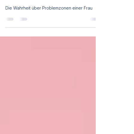
Problemzonen verstehen:
Warum dein Körper nicht das
Problem ist
Die Wahrheit über Problemzonen einer Frau