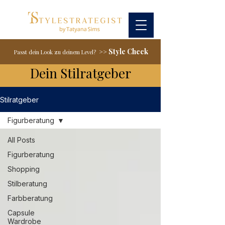
Style Check
>>
Passt dein Look zu deinem Level?
Dein Stilratgeber
Stilratgeber
Figurberatung
All Posts
Figurberatung
Shopping
Stilberatung
Farbberatung
Capsule
Wardrobe