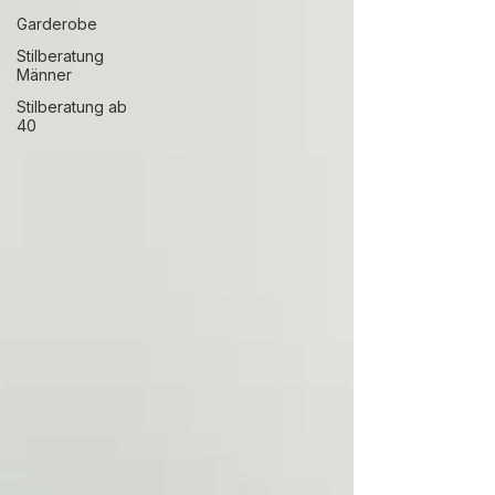
Garderobe
Stilberatung
Männer
Stilberatung ab
40