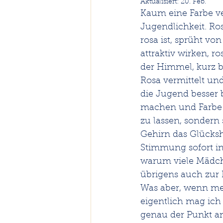
Aktualisiert:
20. Feb.
Kaum eine Farbe ve
Jugendlichkeit. Ros
rosa ist, sprüht vo
attraktiv wirken, r
der Himmel, kurz b
Rosa vermittelt un
die Jugend besser 
machen und Farbe R
zu lassen, sondern
Gehirn das Glücks
Stimmung sofort in 
warum viele Mädche
übrigens auch zur R
Was aber, wenn me
eigentlich mag ich 
genau der Punkt an 