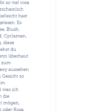
t so viel rosa 
rscheinlich 
elleicht hast 
elesen. Es 
e, Blush, 
d, Cyclamen, 
, diese 
ehst du 
denn überhaut 
e zum 
sexy aussehen 
m Gesicht so 
Im 
 was ich 
h die 
ht mögen, 
k oder Rosa, 