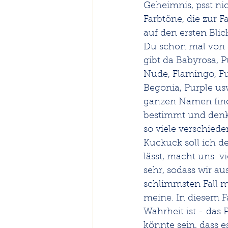
Geheimnis, psst nich
Farbtöne, die zur F
auf den ersten Blic
Du schon mal von d
gibt da Babyrosa, P
Nude, Flamingo, Fu
Begonia, Purple us
ganzen Namen finde
bestimmt und denkst
so viele verschied
Kuckuck soll ich d
lässt, macht uns  v
sehr, sodass wir au
schlimmsten Fall m
meine. In diesem Fa
Wahrheit ist - das 
könnte sein, dass e