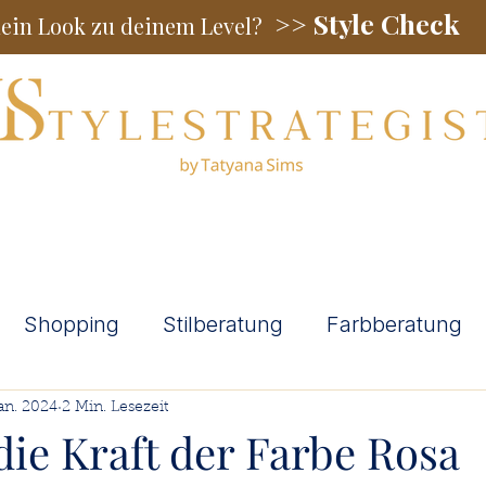
Style Check
>>
dein Look zu deinem Level?
Stilberatung
Angebote
Testimonials
Stilrat
Shopping
Stilberatung
Farbberatung
tung Männer
Stilberatung ab 40
Jan. 2024
2 Min. Lesezeit
ie Kraft der Farbe Rosa