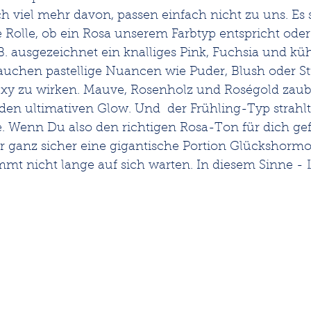
 viel mehr davon, passen einfach nicht zu uns. Es sp
 Rolle, ob ein Rosa unserem Farbtyp entspricht oder
B. ausgezeichnet ein knalliges Pink, Fuchsia und küh
chen pastellige Nuancen wie Puder, Blush oder S
sexy zu wirken. Mauve, Rosenholz und Roségold zau
en ultimativen Glow. Und  der Frühling-Typ strahlt
e. Wenn Du also den richtigen Rosa-Ton für dich ge
ir ganz sicher eine gigantische Portion Glückshorm
mmt nicht lange auf sich warten. In diesem Sinne - Lad