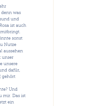
ehr 
, denn was 
esund und 
Rosa ist auch 
mitbringt. 
önnte sonst 
zu Nutze 
al aussehen 
t unser 
e unsere 
und dafür, 
 gehört 
hte? Und 
 mir. Das ist 
tzt ein 