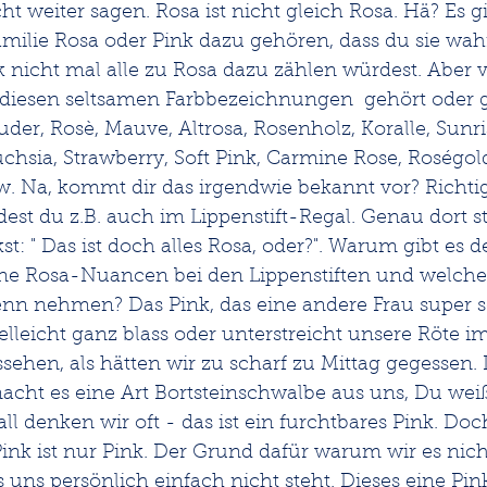
t weiter sagen. Rosa ist nicht gleich Rosa. Hä? Es gib
amilie Rosa oder Pink dazu gehören, dass du sie wah
k nicht mal alle zu Rosa dazu zählen würdest. Aber vi
iesen seltsamen Farbbezeichnungen  gehört oder g
uder, Rosè, Mauve, Altrosa, Rosenholz, Koralle, Sunris
chsia, Strawberry, Soft Pink, Carmine Rose, Roségol
w. Na, kommt dir das irgendwie bekannt vor? Richtig
st du z.B. auch im Lippenstift-Regal. Genau dort st
: " Das ist doch alles Rosa, oder?". Warum gibt es 
ene Rosa-Nuancen bei den Lippenstiften und welch
enn nehmen? Das Pink, das eine andere Frau super 
ielleicht ganz blass oder unterstreicht unsere Röte i
ssehen, als hätten wir zu scharf zu Mittag gegessen. 
acht es eine Art Bortsteinschwalbe aus uns, Du weiß
ll denken wir oft - das ist ein furchtbares Pink. Doc
Pink ist nur Pink. Der Grund dafür warum wir es nic
s uns persönlich einfach nicht steht. Dieses eine Pin