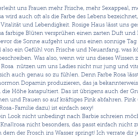
rleiht uns Frauen mehr Frische, mehr Sexappeal, m
a wird auch oft als die Farbe des Lebens bezeichnet
n Vitalität und Lebendigkeit. Rosige Haus lässt uns g
osa farbige Blüten versprühen einen zarten Duft und 
evor die Sonne aufgeht und uns einen sonnige Tag 
d also ein Gefühl von Frische und Neuanfang, was k
beschreiben. Was also, wenn wir uns dieses Wissen 
osa  nützen um uns Ladies nicht nur jung und vit
 sich auch genau so zu fühlen. Denn Farbe Rosa läss
hormon Dopamin produzieren, das ja bekannterweis
die Höhe katapultiert. Das ist übrigens auch der Gr
n und Frauen so auf kräftiges Pink abfahren. Pink (
osa-Familie dazu) ist einfach sexy!
in Look nicht unbedingt nach Barbie schreien möc
Knallrosa nicht besonders, das passt einfach nicht zu
dem der Frosch ins Wasser springt! Ich verrate dir je