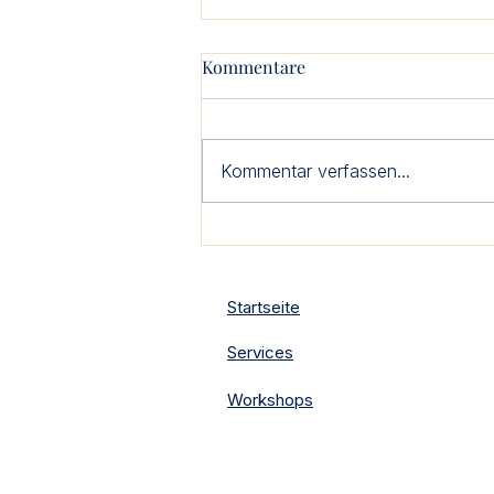
Kommentare
Kommentar verfassen...
Strahlend durch den Herbst:
6 Gründe für eine
Farbtypberatung in
Startseite
September.
Services
Workshops