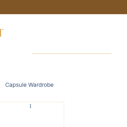
geber
Podcast
Infos
Capsule Wardrobe