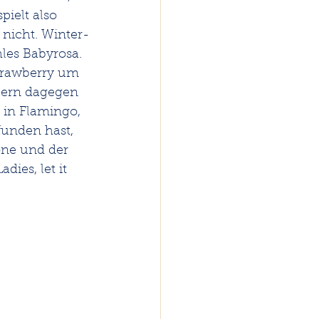
ielt also 
 nicht. Winter-
les Babyrosa. 
trawberry um 
bern dagegen 
 in Flamingo, 
funden hast, 
one und der 
ies, let it 