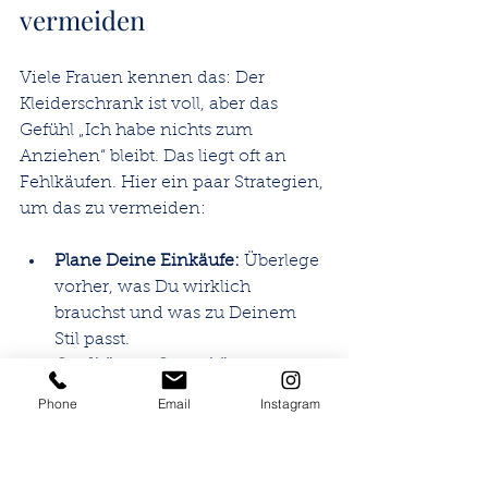
vermeiden
Viele Frauen kennen das: Der 
Kleiderschrank ist voll, aber das 
Gefühl „Ich habe nichts zum 
Anziehen“ bleibt. Das liegt oft an 
Fehlkäufen. Hier ein paar Strategien, 
um das zu vermeiden:
Plane Deine Einkäufe:
 Überlege 
vorher, was Du wirklich 
brauchst und was zu Deinem 
Stil passt.
Qualität vor Quantität:
Investiere lieber in wenige, aber 
Phone
Email
Instagram
hochwertige Teile.
Kombinierbarkeit prüfen:
 Kaufe 
nur Kleidung, die Du gut mit 