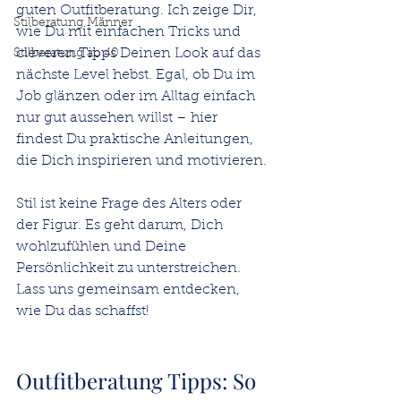
guten Outfitberatung. Ich zeige Dir, 
Stilberatung Männer
wie Du mit einfachen Tricks und 
cleveren Tipps Deinen Look auf das 
Stilberatung ab 40
nächste Level hebst. Egal, ob Du im 
Job glänzen oder im Alltag einfach 
nur gut aussehen willst – hier 
findest Du praktische Anleitungen, 
die Dich inspirieren und motivieren.
Stil ist keine Frage des Alters oder 
der Figur. Es geht darum, Dich 
wohlzufühlen und Deine 
Persönlichkeit zu unterstreichen. 
Lass uns gemeinsam entdecken, 
wie Du das schaffst!
Outfitberatung Tipps: So 