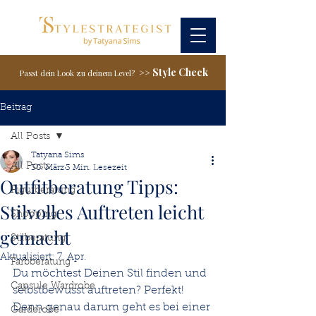
Style Check
>>
Passt dein Look zu deinem Level?
Beitrag
All Posts
Tatyana Sims
All Posts
30. März
3 Min. Lesezeit
Outfitberatung Tipps:
Figurberatung
Stilvolles Auftreten leicht
Shopping
gemacht
Stilberatung
Aktualisiert:
7. Apr.
Farbberatung
Du möchtest Deinen Stil finden und 
Capsule Wardrobe
selbstbewusst auftreten? Perfekt! 
Denn genau darum geht es bei einer 
Garderobe